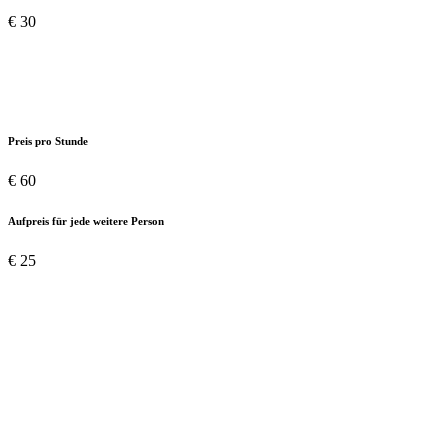
€
30
Privatstunden Langlauf
Für 1 - 2 Personen
Preis pro Stunde
€
60
Aufpreis für jede weitere Person
€
25
Sie sind eine private Gruppe?
Auch dafür können wir Ihnen auf
Anfrage ein passendes Angebot erstellen.
Die Informationen und Preise für Skitouren und Skiguiding erhalten
Sie gerne auf Anfrage.
Die Kurszeiten richten sich nach persönlicher Vereinbarung.
Bitte beachten Sie:
Liftkarten sind im Preis nicht inbegriffen.