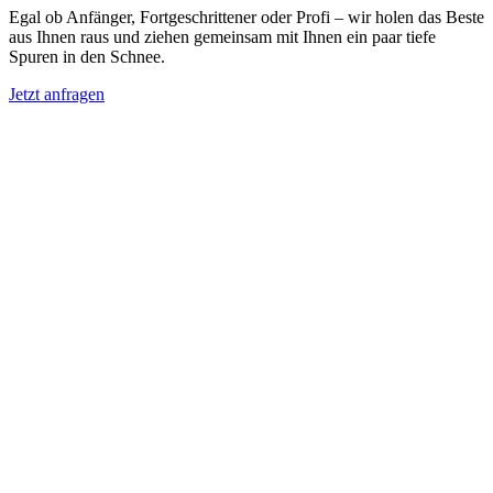
Egal ob Anfänger, Fortgeschrittener oder Profi – wir holen das Beste
aus Ihnen raus und ziehen gemeinsam mit Ihnen ein paar tiefe
Spuren in den Schnee.
Jetzt anfragen
Der ideale ausgangspunkt
Mit eigener Frühstückspension direkt an
der Piste
Unsere Skischule befindet sich in Sankt Jakob, im schneesicheren
Defereggental, direkt neben dem Einstieg des Schleppliftes St.
Leonhard. Von hier aus startet Ihr Skivergnügen in das Brunnalm
Skigebiet. Mit seinen rund
34 Pistenkilometern
bietet das Skigebiet
für jeden Geschmack die passende Abfahrt. Egal ob Anfänger oder
Fortgeschrittener, hier kommen alle auf ihre Kosten.
Profitieren Sie von unserem Privatunterricht und erleben Sie das
Skivergnügen pur. Unsere erfahrenen Skilehrer passen sich ganz
Ihren individuellen Bedürfnissen an und machen Sie schnell und
sicher zum Könner.