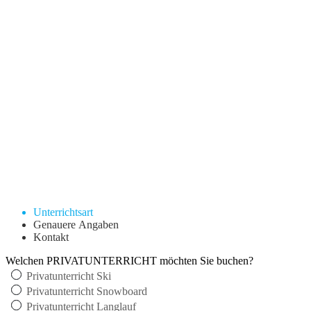
Alle Preise inkl. 20 % MwSt. Jeder Teilnehmer hat für Unfall- und
Haftpflichtversicherung selbst Sorge zu tragen. Die Skischule lehnt
jede Haftung für Unfälle vor, während und nach dem Skiunterricht
ab. Jeder verbindlich gebuchte Unterrichtstag wird voll verrechnet.
Rückvergütung nur nach Vorlage eines ärztlichen Zeugnisses.
Buchen Sie jetzt Ihren Privatunterricht bei uns!
So einfach geht's:
Füllen Sie einfach das nachfolgende, kurze Anfrageformular aus.
Wir melden uns so schnell wie möglich mit einer detaillierten
Auskunft bei Ihnen.
Unterrichtsart
Genauere Angaben
Kontakt
Welchen PRIVATUNTERRICHT möchten Sie buchen?
Privatunterricht Ski
Privatunterricht Snowboard
Privatunterricht Langlauf