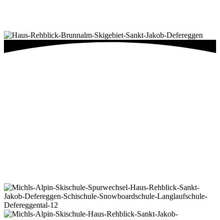
Gerne übernehmen wir auch die Beratung bei der Auswahl
Ihrer Ausrüstung.
Infos & Preise
Bei unserem Skischulleiter Michael sind sie bestens
aufgehoben.
Als waschechter Deferegger kennt Michael die Pisten und Hänge
rund um Sankt Jakob wie seine Westentasche. Mit seiner
langjährigen Erfahrung als diplomierter Skilehrer und Skiführer
bringt er Ihnen nicht nur das Skifahren bei, sondern vermittelt auch
wertvolle Tipps und Tricks, um die Schönheit der Region zu
entdecken. Mit ihm erkunden Sie die verschneiten Hänge auf ganz
besondere Weise. Egal ob Sie die ersten Schwünge wagen oder Ihre
Technik perfektionieren möchten – bei Michael sind Sie in den
besten Händen.