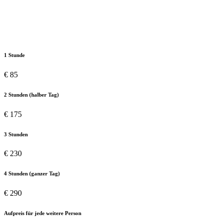
Privatstunden Ski / Snowboard
Für 1 - 2 Personen
1 Stunde
€
85
2 Stunden (halber Tag)
€
175
3 Stunden
€
230
4 Stunden (ganzer Tag)
€
290
Aufpreis für jede weitere Person