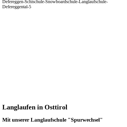
Erlernen Sie mit uns das Snowboarden in Sankt
Jakob
Ergänzend zu unserem umfassenden Skiunterricht bieten wir Ihnen
auch professionellen Snowboardunterricht an. Spüren Sie die
unbeschwerte Freiheit auf dem Board und carven Sie die Pisten
hinunter. Ob Sie Ihre ersten Schwünge wagen oder Ihre Technik
perfektionieren möchten – unsere erfahrenen Snowboardlehrer
begleiten Sie auf Ihrem Weg.
Das Brunnalm Skigebiet bietet neben bestens präparierten Pisten
auch einen Funpark, der zum Freestyle-Fahren einlädt. Lassen Sie
sich von der Vielfalt des Wintersports begeistern und erleben Sie
unvergessliche Tage auf dem Snowboard.
Jetzt anfragen
Langlaufen in Osttirol
Mit unserer Langlaufschule "Spurwechsel"