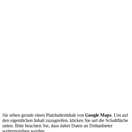
Sichern Sie sich Ihren Aktivurlaub …
… und gleiten Sie mit uns durchs
Winterparadies!
Erleben Sie den Winter von seiner schönsten Seite! In Sankt Jakob
in Defereggen erwartet Sie ein unvergessliches Winterabenteuer. Ob
Sie die ersten Schwünge auf unseren familienfreundlichen Pisten
wagen oder sich auf den anspruchsvollen Loipen austoben möchten
– unsere erfahrenen Lehrer begleiten Sie gerne.
Buchen Sie jetzt Ihren Skiurlaub und freuen Sie sich auf
unvergessliche Momente!
Jetzt anfragen
Sie sehen gerade einen Platzhalterinhalt von
Google Maps
. Um auf
den eigentlichen Inhalt zuzugreifen, klicken Sie auf die Schaltfläche
unten. Bitte beachten Sie, dass dabei Daten an Drittanbieter
weitergegeben werden.